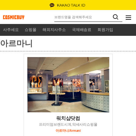
사주세요
쇼핑몰
해외지사주소
국제배송료
회원가입
아르마니
워치샵닷컴
프리미엄브랜드시계,악세사리쇼핑몰
아르마니/Armani