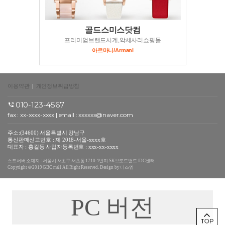
골드스미스닷컴
프리미엄브랜드시계,악세사리쇼핑몰
아르마니/Armani
이용약관
|
개인정보취급방침
010-123-4567
fax : xx-xxxx-xxxx | email : xxxxxx@naver.com
주소:(34600) 서울특별시 강남구
통신판매신고번호 : 제 2018-서울-xxxx호
대표자 : 홍길동 사업자등록번호 : xxx-xx-xxxx
스트서버 소재지 : 서울시 서초구 서초동 1710-1번지 SK브로드밴드 IDC센터
Copyright ＠2019 GBC mall All Right Reserved. Design by 티즈엠
PC 버전