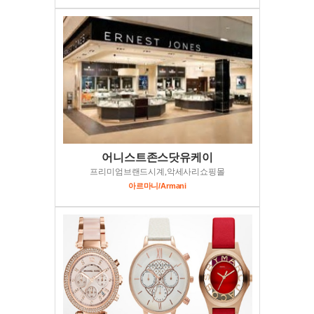
어니스트존스닷유케이
프리미엄브랜드시계,악세사리쇼핑몰
아르마니/Armani