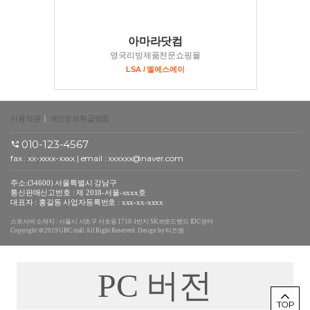
아마라닷컴
영국리빙제품전문쇼핑몰
LSA / 엘에스에이
이용약관
|
개인정보취급방침
010-123-4567
fax : xx-xxxx-xxxx | email : xxxxxx@naver.com
주소:(34600) 서울특별시 강남구
통신판매신고번호 : 제 2018-서울-xxxx호
대표자 : 홍길동 사업자등록번호 : xxx-xx-xxxx
스트서버 소재지 : 서울시 서초구 서초동 1710-1번지 SK브로드밴드 IDC센터
Copyright ＠2019 GBC mall All Right Reserved. Design by 티즈엠
PC 버전