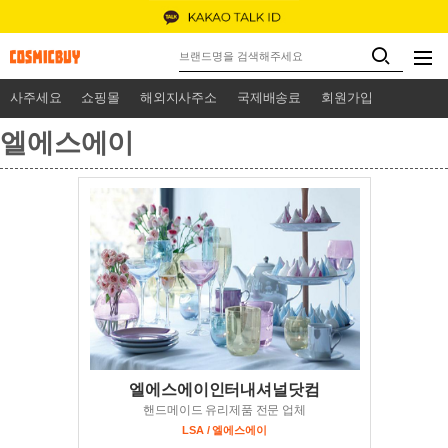
사주세요
쇼핑몰
해외지사주소
국제배송료
회원가입
엘에스에이
엘에스에이인터내셔널닷컴
핸드메이드 유리제품 전문 업체
LSA / 엘에스에이