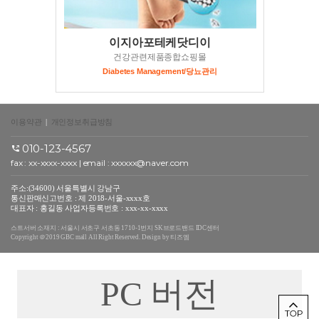
이지아포테케닷디이
건강관련제품종합쇼핑몰
Diabetes Management/당뇨관리
이용약관
|
개인정보취급방침
010-123-4567
fax : xx-xxxx-xxxx | email : xxxxxx@naver.com
주소:(34600) 서울특별시 강남구
통신판매신고번호 : 제 2018-서울-xxxx호
대표자 : 홍길동 사업자등록번호 : xxx-xx-xxxx
스트서버 소재지 : 서울시 서초구 서초동 1710-1번지 SK브로드밴드 IDC센터
Copyright ＠2019 GBC mall All Right Reserved. Design by 티즈엠
PC 버전