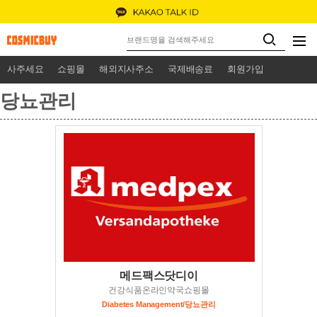
사주세요
쇼핑몰
해외지사주소
국제배송료
회원가입
당뇨관리
메드팩스닷디이
건강식품온라인약국쇼핑몰
Diabetes Management/당뇨관리