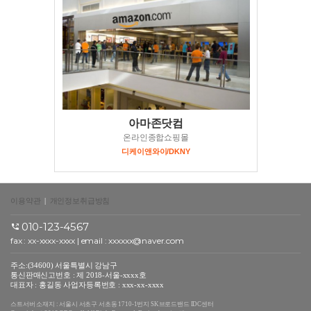
아마존닷컴
온라인종합쇼핑몰
디케이앤와이/DKNY
이용약관
|
개인정보취급방침
010-123-4567
fax : xx-xxxx-xxxx | email : xxxxxx@naver.com
주소:(34600) 서울특별시 강남구
통신판매신고번호 : 제 2018-서울-xxxx호
대표자 : 홍길동 사업자등록번호 : xxx-xx-xxxx
스트서버 소재지 : 서울시 서초구 서초동 1710-1번지 SK브로드밴드 IDC센터