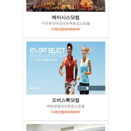
메이시스닷컴
미국최대매장보유백화점쇼핑몰
디케이앤와이/DKNY
오버스톡닷컴
백화점형태의종합쇼핑몰
디케이앤와이/DKNY