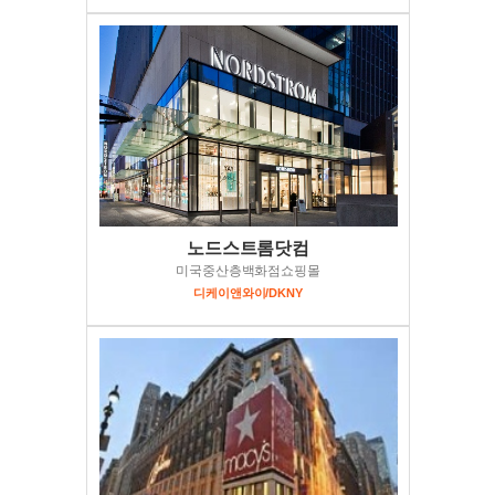
노드스트롬닷컴
미국중산층백화점쇼핑몰
디케이앤와이/DKNY