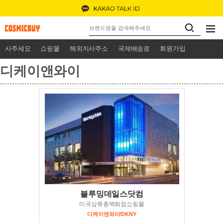
사주세요
쇼핑몰
해외지사주소
국제배송료
회원가입
디케이앤와이
블루밍데일스닷컴
미국상류층백화점쇼핑몰
디케이앤와이/DKNY